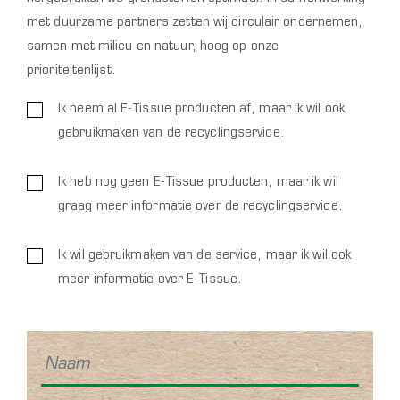
met duurzame partners zetten wij circulair ondernemen,
samen met milieu en natuur, hoog op onze
prioriteitenlijst.
ASSORTIMENT
Ik neem al E-Tissue producten af, maar ik wil ook
RECYCLINGSERVICE
gebruikmaken van de recyclingservice.
SDG'S
OVER E-TISSUE
Ik heb nog geen E-Tissue producten, maar ik wil
graag meer informatie over de recyclingservice.
CONTACT
0
OFFERTE
Ik wil gebruikmaken van de service, maar ik wil ook
meer informatie over E-Tissue.